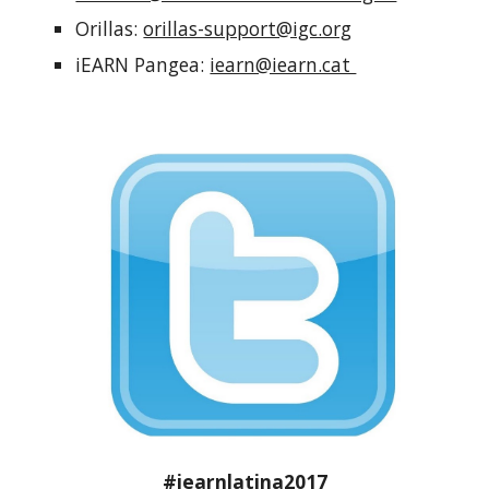
Orillas: 
orillas-support@igc.org
iEARN Pangea: 
iearn@iearn.cat 
#iearnlatina2017